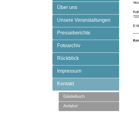
Ver
Über uns
Kul
722
Unsere Veranstaltungen
E-M
Presseberichte
Kon
Fotoarchiv
Rückblick
Impressum
Kontakt
Gästebuch
Anfahrt