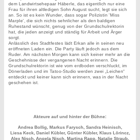
dem Landwirtsehepaar Häberle, das eigentlich nur eine
Frau für ihren altledigen Sohn August sucht, legt sie sich
an. So ist es kein Wunder, dass sogar Polizistin 'Miss
Marple', die sich nichts sehnlicher als den baldigen
Ruhestand wünscht, genug von der Grundschulrektorin
hat, die jeden anzeigt und ständig für Arbeit und Ärger
sorgt.
Anlässlich des Stadtfestes lädt Erkan alle in seinen neu
eröffneten Laden ein. Die Party läuft jedoch aus dem
Ruder. Am nächsten Morgen kann sich keiner mehr an die
Geschehnisse der vergangenen Nacht erinnern. Die
Grundschulrektorin ist wie vom erdboden verschluckt, im
Dönerladen und im Tatoo-Studio werden zwei „Leichen“
entdeckt und keiner kann sich erinnern, was in der Nacht
geschehen ist.
Akteure auf und hinter der Bühne:
Andrea Bollig, Markus Farysch, Sandra Heinisch,
Liesa Keck, Daniel Kübler, Günter Kübler, Klaus Lörincz,
Alex Nisch, Angela Nisch, Martina Rapp, Natalie Straub,